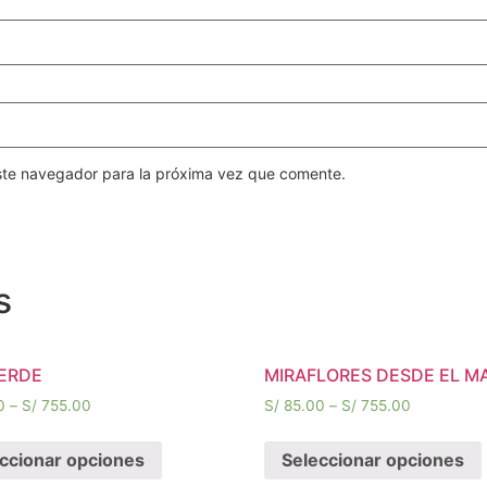
ste navegador para la próxima vez que comente.
s
ERDE
MIRAFLORES DESDE EL M
0
–
S/
755.00
S/
85.00
–
S/
755.00
ccionar opciones
Seleccionar opciones